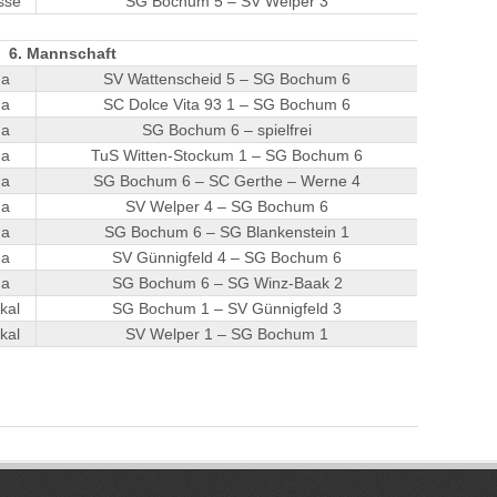
sse
SG Bochum 5 – SV Welper 3
6. Mannschaft
ga
SV Wattenscheid 5 – SG Bochum 6
ga
SC Dolce Vita 93 1 – SG Bochum 6
ga
SG Bochum 6 – spielfrei
ga
TuS Witten-Stockum 1 – SG Bochum 6
ga
SG Bochum 6 – SC Gerthe – Werne 4
ga
SV Welper 4 – SG Bochum 6
ga
SG Bochum 6 – SG Blankenstein 1
ga
SV Günnigfeld 4 – SG Bochum 6
ga
SG Bochum 6 – SG Winz-Baak 2
kal
SG Bochum 1 – SV Günnigfeld 3
kal
SV Welper 1 – SG Bochum 1