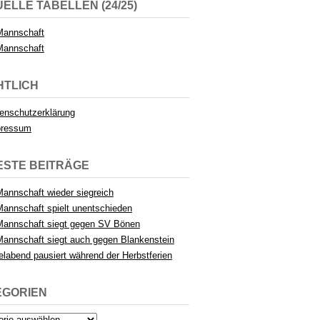
ELLE TABELLEN (24/25)
Mannschaft
Mannschaft
HTLICH
enschutzerklärung
pressum
ESTE BEITRÄGE
Mannschaft wieder siegreich
Mannschaft spielt unentschieden
Mannschaft siegt gegen SV Bönen
Mannschaft siegt auch gegen Blankenstein
elabend pausiert während der Herbstferien
EGORIEN
rien