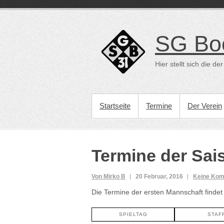
Direkt
zum
Inhalt
SG Bo
Hier stellt sich die 
PRIMÄRES MENÜ
Startseite
Termine
Der Verein
Termine der Sai
Von Mirko B
20 Februar, 2016
Keine Ko
Die Termine der ersten Mannschaft findet
SPIELTAG
STAF