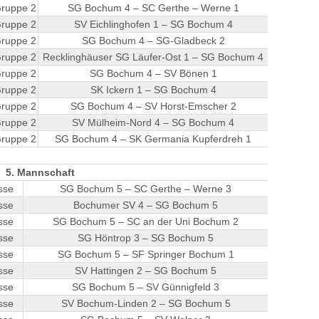
Gruppe 2
SG Bochum 4 – SC Gerthe – Werne 1
Gruppe 2
SV Eichlinghofen 1 – SG Bochum 4
Gruppe 2
SG Bochum 4 – SG-Gladbeck 2
Gruppe 2
Recklinghäuser SG Läufer-Ost 1 – SG Bochum 4
Gruppe 2
SG Bochum 4 – SV Bönen 1
Gruppe 2
SK Ickern 1 – SG Bochum 4
Gruppe 2
SG Bochum 4 – SV Horst-Emscher 2
Gruppe 2
SV Mülheim-Nord 4 – SG Bochum 4
Gruppe 2
SG Bochum 4 – SK Germania Kupferdreh 1
5. Mannschaft
sse
SG Bochum 5 – SC Gerthe – Werne 3
sse
Bochumer SV 4 – SG Bochum 5
sse
SG Bochum 5 – SC an der Uni Bochum 2
sse
SG Höntrop 3 – SG Bochum 5
sse
SG Bochum 5 – SF Springer Bochum 1
sse
SV Hattingen 2 – SG Bochum 5
sse
SG Bochum 5 – SV Günnigfeld 3
sse
SV Bochum-Linden 2 – SG Bochum 5