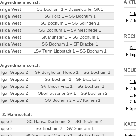
 Jugendmannschaft
AKTU
sliga West
SG Bochum 1 – Düsseldorfer SK 1
1. 
sliga West
SG Porz 1 – SG Bochum 1
2. 
sliga West
SG Bochum 1 – SG Solingen 1
sliga West
SG Bochum 1 – SV Meschede 1
REC
sliga West
SK Münster 1 – SG Bochum 1
sliga West
SG Bochum 1 – SF Brackel 1
Dat
sliga West
LSV Turm Lippstadt 1 – SG Bochum 1
Im
 Jugendmannschaft
NEU
liga, Gruppe 2
SF Berghofen-Hörde 1 – SG Bochum 2
liga, Gruppe 2
SG Bochum 2 – SF Brackel 3
1. 
liga, Gruppe 2
SV Unser Fritz 1 – SG Bochum 2
2. 
liga, Gruppe 2
Oberhausener SV 1 – SG Bochum 2
1. 
liga, Gruppe 2
SG Bochum 2 – SV Kamen 1
2. 
Spi
2. Mannschaft
uppe 2
SC Hansa Dortmund 2 – SG Bochum 2
KAT
uppe 2
SG Bochum 2 – SV Sundern 1
uppe 2
SK Sodingen / Castrop 1 – SG Bochum 2
Katego