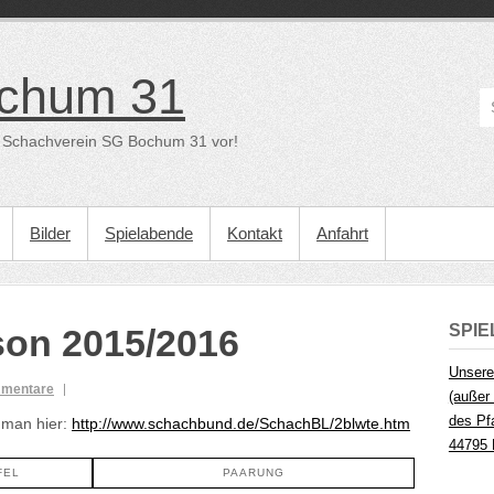
chum 31
der Schachverein SG Bochum 31 vor!
Bilder
Spielabende
Kontakt
Anfahrt
SPI
son 2015/2016
Unsere
mmentare
(außer 
des Pf
 man hier:
http://www.schachbund.de/SchachBL/2blwte.htm
44795
FEL
PAARUNG