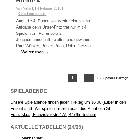
Runde 4
Von Mirko B
4 Februar, 2018
Keine Kommentare
Auch die 4. Runde war wieder eine leichte
Aufgabe denn Unser-Fritz trat nur mit 4
Spielern an. Für unsere 2.
Jugendmannschaft spielten und gewannen
Paul Wübker, Robert Prieb, Robin Gerzen
…
Weiterlesen →
Beitrags-
Page
1
…
2
Page
15
Page
Spätere Beiträge
Navigation
SPIELABENDE
Unsere Spielabende finden jeden Freitag um 18:00 (außer in den
Ferien) statt. Wir spielen im Souterain des Pfarrheim St.
Franziskus, Franziskusstr. 17A, 44795 Bochum
AKTUELLE TABELLEN (24/25)
1. Mannschaft