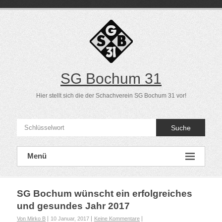
Direkt
zum
Inhalt
SG Bochum 31
Hier stellt sich die der Schachverein SG Bochum 31 vor!
Suche
Menü
SG Bochum wünscht ein erfolgreiches
und gesundes Jahr 2017
Von Mirko B
10 Januar, 2017
Keine Kommentare