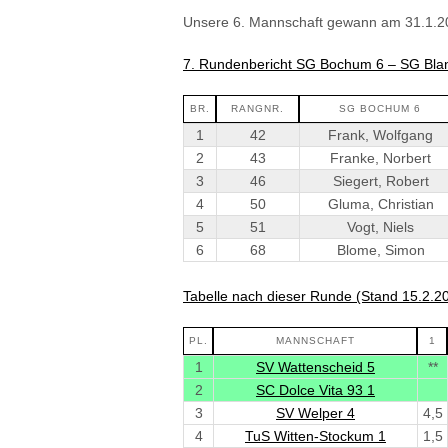
Unsere 6. Mannschaft gewann am 31.1.20
7. Rundenbericht SG Bochum 6 – SG Blank
BR.
RANGNR.
SG BOCHUM 6
1
42
Frank, Wolfgang
2
43
Franke, Norbert
3
46
Siegert, Robert
4
50
Gluma, Christian
5
51
Vogt, Niels
6
68
Blome, Simon
Tabelle nach dieser Runde (Stand 15.2.2
PL.
MANNSCHAFT
1
1
SV Wattenscheid 5
**
2
SC Dolce Vita 93 1
3
SV Welper 4
4,5
4
TuS Witten-Stockum 1
1,5