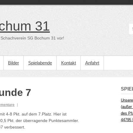
chum 31
der Schachverein SG Bochum 31 vor!
Bilder
Spielabende
Kontakt
Anfahrt
SPI
unde 7
Unsere
mmentare
(außer 
des Pf
t 4-8 Pkt. auf dem 7.Platz. Hier ist
44795
,5-0,5 Pkt. der überragende Punktesammler.
7 verbessert.