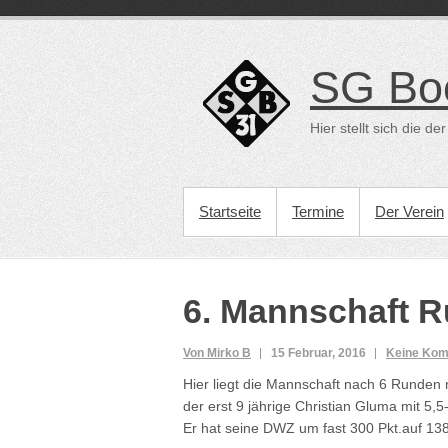
Direkt
zum
Inhalt
SG Bo
Hier stellt sich die 
PRIMÄRES MENÜ
Startseite
Termine
Der Verein
6. Mannschaft R
Von Mirko B
15 Februar, 2016
Keine Ko
Hier liegt die Mannschaft nach 6 Runden mi
der erst 9 jährige Christian Gluma mit 5
Er hat seine DWZ um fast 300 Pkt.auf 138