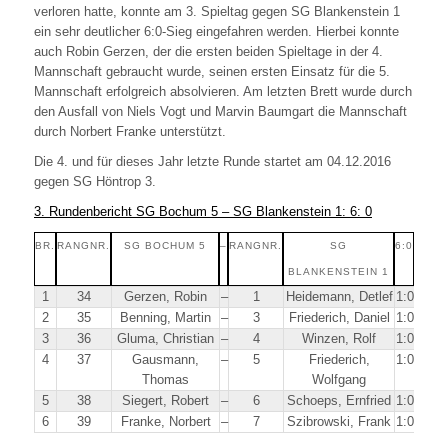
verloren hatte, konnte am 3. Spieltag gegen SG Blankenstein 1
ein sehr deutlicher 6:0-Sieg eingefahren werden. Hierbei konnte
auch Robin Gerzen, der die ersten beiden Spieltage in der 4.
Mannschaft gebraucht wurde, seinen ersten Einsatz für die 5.
Mannschaft erfolgreich absolvieren. Am letzten Brett wurde durch
den Ausfall von Niels Vogt und Marvin Baumgart die Mannschaft
durch Norbert Franke unterstützt.
Die 4. und für dieses Jahr letzte Runde startet am 04.12.2016
gegen SG Höntrop 3.
3. Rundenbericht SG Bochum 5 – SG Blankenstein 1: 6: 0
BR.
RANGNR.
SG BOCHUM 5
–
RANGNR.
SG
6:0
BLANKENSTEIN 1
1
34
Gerzen, Robin
–
1
Heidemann, Detlef
1:0
2
35
Benning, Martin
–
3
Friederich, Daniel
1:0
3
36
Gluma, Christian
–
4
Winzen, Rolf
1:0
4
37
Gausmann,
–
5
Friederich,
1:0
Thomas
Wolfgang
5
38
Siegert, Robert
–
6
Schoeps, Ernfried
1:0
6
39
Franke, Norbert
–
7
Szibrowski, Frank
1:0