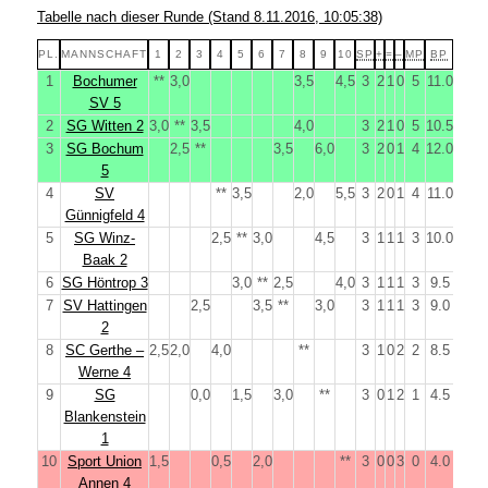
Tabelle nach dieser Runde (Stand 8.11.2016, 10:05:38)
PL.
MANNSCHAFT
1
2
3
4
5
6
7
8
9
10
SP
+
=
–
MP
BP
1
Bochumer
**
3,0
3,5
4,5
3
2
1
0
5
11.0
SV 5
2
SG Witten 2
3,0
**
3,5
4,0
3
2
1
0
5
10.5
3
SG Bochum
2,5
**
3,5
6,0
3
2
0
1
4
12.0
5
4
SV
**
3,5
2,0
5,5
3
2
0
1
4
11.0
Günnigfeld 4
5
SG Winz-
2,5
**
3,0
4,5
3
1
1
1
3
10.0
Baak 2
6
SG Höntrop 3
3,0
**
2,5
4,0
3
1
1
1
3
9.5
7
SV Hattingen
2,5
3,5
**
3,0
3
1
1
1
3
9.0
2
8
SC Gerthe –
2,5
2,0
4,0
**
3
1
0
2
2
8.5
Werne 4
9
SG
0,0
1,5
3,0
**
3
0
1
2
1
4.5
Blankenstein
1
10
Sport Union
1,5
0,5
2,0
**
3
0
0
3
0
4.0
Annen 4