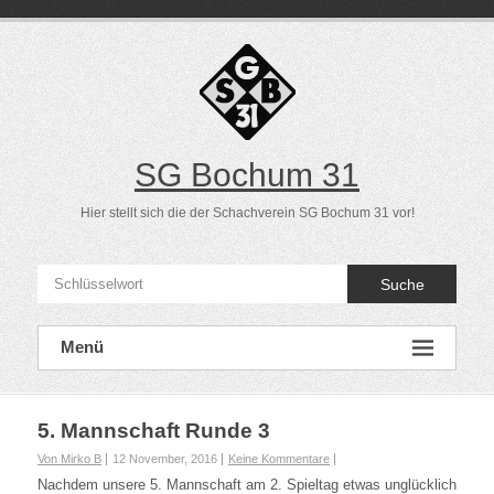
Direkt
zum
Inhalt
SG Bochum 31
Hier stellt sich die der Schachverein SG Bochum 31 vor!
Suche
Menü
5. Mannschaft Runde 3
Von Mirko B
12 November, 2016
Keine Kommentare
Nachdem unsere 5. Mannschaft am 2. Spieltag etwas unglücklich