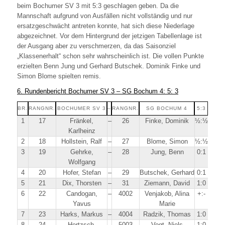
beim Bochumer SV 3 mit 5:3 geschlagen geben. Da die
Mannschaft aufgrund von Ausfällen nicht vollständig und nur
ersatzgeschwächt antreten konnte, hat sich diese Niederlage
abgezeichnet. Vor dem Hintergrund der jetzigen Tabellenlage ist
der Ausgang aber zu verschmerzen, da das Saisonziel
„Klassenerhalt“ schon sehr wahrscheinlich ist. Die vollen Punkte
erzielten Benn Jung und Gerhard Butschek. Dominik Finke und
Simon Blome spielten remis.
6. Rundenbericht Bochumer SV 3 – SG Bochum 4: 5: 3
BR.
RANGNR.
BOCHUMER SV 3
–
RANGNR.
SG BOCHUM 4
5:3
1
17
Fränkel,
–
26
Finke, Dominik
½:½
Karlheinz
2
18
Hollstein, Ralf
–
27
Blome, Simon
½:½
3
19
Gehrke,
–
28
Jung, Benn
0:1
Wolfgang
4
20
Hofer, Stefan
–
29
Butschek, Gerhard
0:1
5
21
Dix, Thorsten
–
31
Ziemann, David
1:0
6
22
Candogan,
–
4002
Venjakob, Alina
+:-
Yavus
Marie
7
23
Harks, Markus
–
4004
Radzik, Thomas
1:0
8
24
Hertzsch,
–
5003
Vogt, Niels
1:0