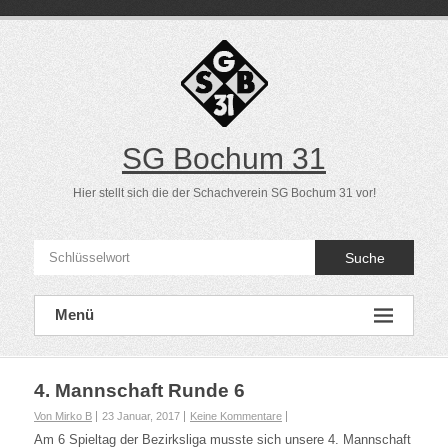
Direkt
zum
Inhalt
SG Bochum 31
Hier stellt sich die der Schachverein SG Bochum 31 vor!
Suche
Menü
4. Mannschaft Runde 6
Von Mirko B
23 Januar, 2017
Keine Kommentare
Am 6 Spieltag der Bezirksliga musste sich unsere 4. Mannschaft