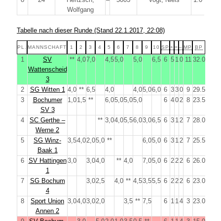
Wolfgang
Tabelle nach dieser Runde (Stand 22.1.2017, 22:08)
PL.
MANNSCHAFT
1
2
3
4
5
6
7
8
9
10
SP
+
=
–
MP
BP
1
SV
**
4,0
7,0
4,5
5,0
5,0
6,5
6
5
1
0
11
32.0
Wattenscheid
3
2
SG Witten 1
4,0
**
6,5
4,0
4,0
5,0
6,0
6
3
3
0
9
29.5
3
Bochumer
1,0
1,5
**
6,0
5,0
5,0
5,0
6
4
0
2
8
23.5
SV 3
4
SC Gerthe –
**
3,0
4,0
5,5
6,0
3,0
6,5
6
3
1
2
7
28.0
Werne 2
5
SG Winz-
3,5
4,0
2,0
5,0
**
6,0
5,0
6
3
1
2
7
25.5
Baak 1
6
SV Hattingen
3,0
3,0
4,0
**
4,0
7,0
5,0
6
2
2
2
6
26.0
1
7
SG Bochum
3,0
2,5
4,0
**
4,5
3,5
5,5
6
2
2
2
6
23.0
4
8
Sport Union
3,0
4,0
3,0
2,0
3,5
**
7,5
6
1
1
4
3
23.0
Annen 2