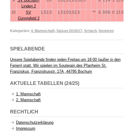
9
SV Bochum-
3,0
5,0
2,0
1,0
3,5
0,5
**
6
1
1
4
3
15.0
Linden 2
10
SV
1,5
2,0
1,5
3,0
3,0
2,5
**
6
0
0
6
0
13.5
Günnigfeld 2
Kategorien:
4. Mannschaft
,
Saison 2016/17
,
Schach
,
Senioren
SPIELABENDE
Unsere Spielabende finden jeden Freitag um 18:00 (außer in den
Ferien) statt. Wir spielen im Souterain des Pfarrheim St.
Franziskus, Franziskusstr. 17A, 44795 Bochum
AKTUELLE TABELLEN (24/25)
1. Mannschaft
2. Mannschaft
RECHTLICH
Datenschutzerklärung
Impressum