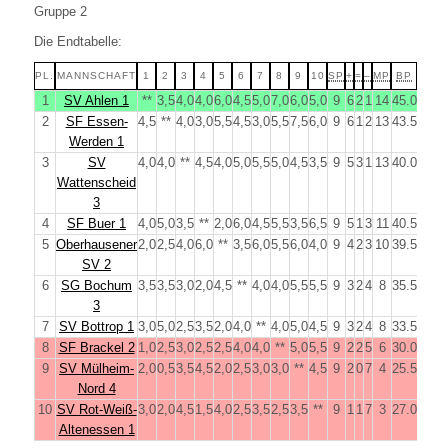
Gruppe 2
Die Endtabelle:
PL.
MANNSCHAFT
1
2
3
4
5
6
7
8
9
10
SP
+
=
–
MP
BP
1
SV Ahlen 1
**
3,5
4,0
4,0
6,0
4,5
5,0
7,0
6,0
5,0
9
6
2
1
14
45.0
2
SF Essen-
4,5
**
4,0
3,0
5,5
4,5
3,0
5,5
7,5
6,0
9
6
1
2
13
43.5
Werden 1
3
SV
4,0
4,0
**
4,5
4,0
5,0
5,5
5,0
4,5
3,5
9
5
3
1
13
40.0
Wattenscheid
3
4
SF Buer 1
4,0
5,0
3,5
**
2,0
6,0
4,5
5,5
3,5
6,5
9
5
1
3
11
40.5
5
Oberhausener
2,0
2,5
4,0
6,0
**
3,5
6,0
5,5
6,0
4,0
9
4
2
3
10
39.5
SV 2
6
SG Bochum
3,5
3,5
3,0
2,0
4,5
**
4,0
4,0
5,5
5,5
9
3
2
4
8
35.5
3
7
SV Bottrop 1
3,0
5,0
2,5
3,5
2,0
4,0
**
4,0
5,0
4,5
9
3
2
4
8
33.5
8
SF Brackel 2
1,0
2,5
3,0
2,5
2,5
4,0
4,0
**
5,0
5,5
9
2
2
5
6
30.0
9
SV Mülheim-
2,0
0,5
3,5
4,5
2,0
2,5
3,0
3,0
**
4,5
9
2
0
7
4
25.5
Nord 4
10
SV Rot-Weiß-
3,0
2,0
4,5
1,5
4,0
2,5
3,5
2,5
3,5
**
9
1
1
7
3
27.0
Altenessen 1