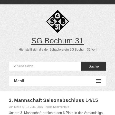
Direkt
zum
Inhalt
SG Bochum 31
Hier stellt sich die der Schachverein SG Bochum 31 vor!
Suche
Menü
3. Mannschaft Saisonabschluss 14/15
Von Mirko B
15 Juni, 2015
Keine Kommentare
Unsere 3. Mannschaft erreichte den 6 Platz in der Verbandsliga,