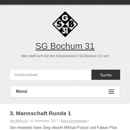
Direkt
zum
Inhalt
SG Bochum 31
Hier stellt sich die der Schachverein SG Bochum 31 vor!
Suche
Menü
3. Mannschaft Runde 1
Von Mirko B
26 September, 2017
Keine Kommentare
Der erwartete klare Sieg obwohl Mikhail Fistoul und Fabian Pilat