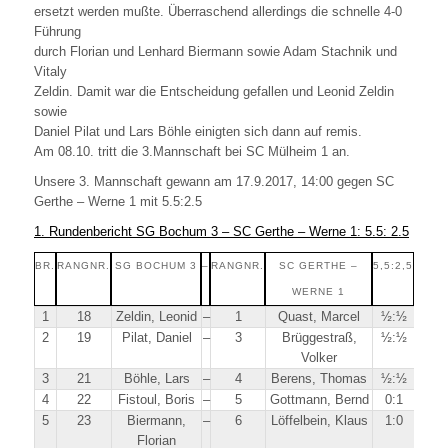
ersetzt werden mußte. Überraschend allerdings die schnelle 4-0
Führung
durch Florian und Lenhard Biermann sowie Adam Stachnik und
Vitaly
Zeldin. Damit war die Entscheidung gefallen und Leonid Zeldin
sowie
Daniel Pilat und Lars Böhle einigten sich dann auf remis.
Am 08.10. tritt die 3.Mannschaft bei SC Mülheim 1 an.
Unsere 3. Mannschaft gewann am 17.9.2017, 14:00 gegen SC
Gerthe – Werne 1 mit 5.5:2.5
1. Rundenbericht SG Bochum 3 – SC Gerthe – Werne 1: 5.5: 2.5
BR.
RANGNR.
SG BOCHUM 3
–
RANGNR.
SC GERTHE –
5,5:2,5
WERNE 1
1
18
Zeldin, Leonid
–
1
Quast, Marcel
½:½
2
19
Pilat, Daniel
–
3
Brüggestraß,
½:½
Volker
3
21
Böhle, Lars
–
4
Berens, Thomas
½:½
4
22
Fistoul, Boris
–
5
Gottmann, Bernd
0:1
5
23
Biermann,
–
6
Löffelbein, Klaus
1:0
Florian