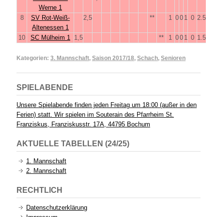
Werne 1
8
SV Rot-Weiß-
2,5
**
1
0
0
1
0
2.5
Altenessen 1
10
SC Mülheim 1
1,5
**
1
0
0
1
0
1.5
Kategorien:
3. Mannschaft
,
Saison 2017/18
,
Schach
,
Senioren
SPIELABENDE
Unsere Spielabende finden jeden Freitag um 18:00 (außer in den
Ferien) statt. Wir spielen im Souterain des Pfarrheim St.
Franziskus, Franziskusstr. 17A, 44795 Bochum
AKTUELLE TABELLEN (24/25)
1. Mannschaft
2. Mannschaft
RECHTLICH
Datenschutzerklärung