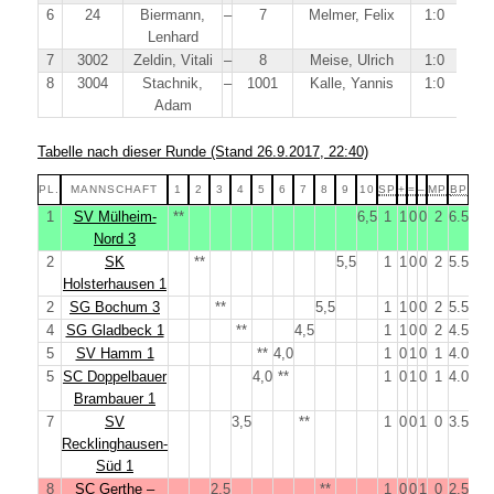
6
24
Biermann,
–
7
Melmer, Felix
1:0
Lenhard
7
3002
Zeldin, Vitali
–
8
Meise, Ulrich
1:0
8
3004
Stachnik,
–
1001
Kalle, Yannis
1:0
Adam
Tabelle nach dieser Runde (Stand 26.9.2017, 22:40)
PL.
MANNSCHAFT
1
2
3
4
5
6
7
8
9
10
SP
+
=
–
MP
BP
1
SV Mülheim-
**
6,5
1
1
0
0
2
6.5
Nord 3
2
SK
**
5,5
1
1
0
0
2
5.5
Holsterhausen 1
2
SG Bochum 3
**
5,5
1
1
0
0
2
5.5
4
SG Gladbeck 1
**
4,5
1
1
0
0
2
4.5
5
SV Hamm 1
**
4,0
1
0
1
0
1
4.0
5
SC Doppelbauer
4,0
**
1
0
1
0
1
4.0
Brambauer 1
7
SV
3,5
**
1
0
0
1
0
3.5
Recklinghausen-
Süd 1
8
SC Gerthe –
2,5
**
1
0
0
1
0
2.5