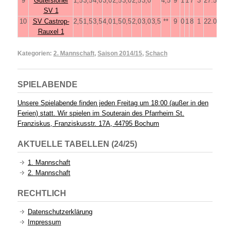
9
Gütersloher
1,5
3,5
4,0
3,0
2,5
3,0
2,5
3,0
**
4,5
9
1
1
7
3
27.5
SV 1
10
SV Castrop-
2,5
1,5
3,5
4,0
1,5
0,5
2,0
3,0
3,5
**
9
0
1
8
1
22.0
Rauxel 1
Kategorien:
2. Mannschaft
,
Saison 2014/15
,
Schach
SPIELABENDE
Unsere Spielabende finden jeden Freitag um 18:00 (außer in den
Ferien) statt. Wir spielen im Souterain des Pfarrheim St.
Franziskus, Franziskusstr. 17A, 44795 Bochum
AKTUELLE TABELLEN (24/25)
1. Mannschaft
2. Mannschaft
RECHTLICH
Datenschutzerklärung
Impressum