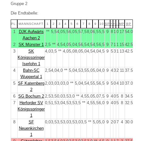
Gruppe 2
Die Endtabelle:
PL.
MANNSCHAFT
1
2
3
4
5
6
7
8
9
10
SP
+
=
–
MP
BP
1
DJK Aufwärts
**
5,5
4,0
5,5
6,0
5,5
7,5
8,0
6,5
5,5
9
8
1
0
17
54.0
Aachen 2
2
SK Münster 1
2,5
**
4,5
4,0
5,0
4,5
6,5
4,5
4,5
6,5
9
7
1
1
15
42.5
3
SK
4,0
3,5
**
4,0
5,0
8,0
5,0
4,5
4,0
4,5
9
5
3
1
13
42.5
Königsspringer
Iserlohn 1
4
Bahn-SC
2,5
4,0
4,0
**
5,0
4,5
3,5
5,0
5,0
4,0
9
4
3
2
11
37.5
Wuppertal 1
5
SF Katernberg
2,0
3,0
3,0
3,0
**
5,0
4,5
4,5
5,5
6,5
9
5
0
4
10
37.0
2
6
SG Bochum 2
2,5
3,5
0,0
3,5
3,0
**
4,5
5,0
5,0
7,5
9
4
0
5
8
34.5
7
Herforder SV
0,5
1,5
3,0
4,5
3,5
3,5
**
4,5
5,5
6,0
9
4
0
5
8
32.5
Königsspringer
1
8
SF
0,0
3,5
3,5
3,0
3,5
3,0
3,5
**
5,0
5,0
9
2
0
7
4
30.0
Neuenkirchen
1