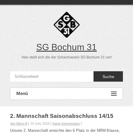
Direkt
zum
Inhalt
SG Bochum 31
Hier stellt sich die der Schachverein SG Bochum 31 vor!
Suche
Menü
2. Mannschaft Saisonabschluss 14/15
Von Mirko B
15 Juni, 2015
Keine Kommentare
Unsere 2. Mannschaft erreichte den 6 Platz in der NRW-Klasse,