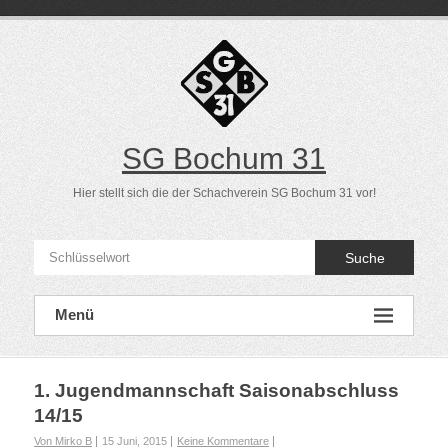
Direkt
zum
Inhalt
SG Bochum 31
Hier stellt sich die der Schachverein SG Bochum 31 vor!
Suche
Menü
1. Jugendmannschaft Saisonabschluss
14/15
Von Mirko B
15 Juni, 2015
Keine Kommentare