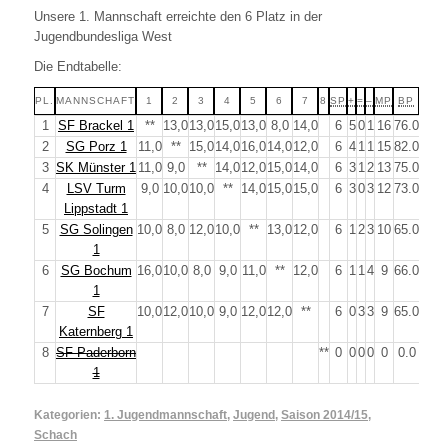
Unsere 1. Mannschaft erreichte den 6 Platz in der
Jugendbundesliga West
Die Endtabelle:
PL.
MANNSCHAFT
1
2
3
4
5
6
7
8
SP
+
=
–
MP
BP
1
SF Brackel 1
**
13,0
13,0
15,0
13,0
8,0
14,0
6
5
0
1
16
76.0
2
SG Porz 1
11,0
**
15,0
14,0
16,0
14,0
12,0
6
4
1
1
15
82.0
3
SK Münster 1
11,0
9,0
**
14,0
12,0
15,0
14,0
6
3
1
2
13
75.0
4
LSV Turm
9,0
10,0
10,0
**
14,0
15,0
15,0
6
3
0
3
12
73.0
Lippstadt 1
5
SG Solingen
10,0
8,0
12,0
10,0
**
13,0
12,0
6
1
2
3
10
65.0
1
6
SG Bochum
16,0
10,0
8,0
9,0
11,0
**
12,0
6
1
1
4
9
66.0
1
7
SF
10,0
12,0
10,0
9,0
12,0
12,0
**
6
0
3
3
9
65.0
Katernberg 1
8
SF Paderborn
**
0
0
0
0
0
0.0
1
Kategorien:
1. Jugendmannschaft
,
Jugend
,
Saison 2014/15
,
Schach