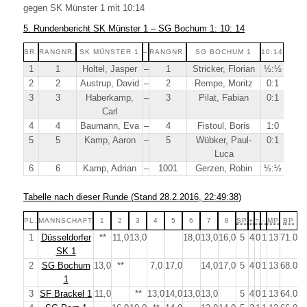
gegen SK Münster 1 mit 10:14
5. Rundenbericht SK Münster 1 – SG Bochum 1: 10: 14
BR.
RANGNR.
SK MÜNSTER 1
–
RANGNR.
SG BOCHUM 1
10:14
1
1
Holtel, Jasper
–
1
Stricker, Florian
½:½
2
2
Austrup, David
–
2
Rempe, Moritz
0:1
3
3
Haberkamp,
–
3
Pilat, Fabian
0:1
Carl
4
4
Baumann, Eva
–
4
Fistoul, Boris
1:0
5
5
Kamp, Aaron
–
5
Wübker, Paul-
0:1
Luca
6
6
Kamp, Adrian
–
1001
Gerzen, Robin
½:½
Tabelle nach dieser Runde (Stand 28.2.2016, 22:49:38)
PL.
MANNSCHAFT
1
2
3
4
5
6
7
8
SP
+
=
–
MP
BP
1
Düsseldorfer
**
11,0
13,0
18,0
13,0
16,0
5
4
0
1
13
71.0
SK 1
2
SG Bochum
13,0
**
7,0
17,0
14,0
17,0
5
4
0
1
13
68.0
1
3
SF Brackel 1
11,0
**
13,0
14,0
13,0
13,0
5
4
0
1
13
64.0