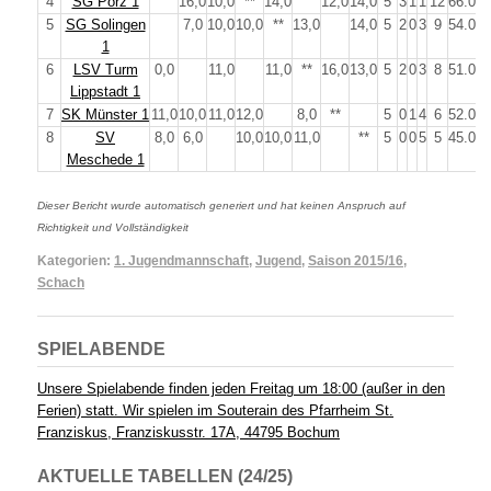
4
SG Porz 1
16,0
10,0
**
14,0
12,0
14,0
5
3
1
1
12
66.0
5
SG Solingen
7,0
10,0
10,0
**
13,0
14,0
5
2
0
3
9
54.0
1
6
LSV Turm
0,0
11,0
11,0
**
16,0
13,0
5
2
0
3
8
51.0
Lippstadt 1
7
SK Münster 1
11,0
10,0
11,0
12,0
8,0
**
5
0
1
4
6
52.0
8
SV
8,0
6,0
10,0
10,0
11,0
**
5
0
0
5
5
45.0
Meschede 1
Dieser Bericht wurde automatisch generiert und hat keinen Anspruch auf
Richtigkeit und Vollständigkeit
Kategorien:
1. Jugendmannschaft
,
Jugend
,
Saison 2015/16
,
Schach
SPIELABENDE
Unsere Spielabende finden jeden Freitag um 18:00 (außer in den
Ferien) statt. Wir spielen im Souterain des Pfarrheim St.
Franziskus, Franziskusstr. 17A, 44795 Bochum
AKTUELLE TABELLEN (24/25)