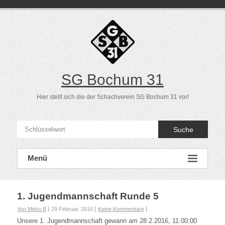
Direkt
zum
Inhalt
SG Bochum 31
Hier stellt sich die der Schachverein SG Bochum 31 vor!
Suche
Menü
1. Jugendmannschaft Runde 5
Von Mirko B
29 Februar, 2016
Keine Kommentare
Unsere 1. Jugendmannschaft gewann am 28.2.2016, 11:00:00