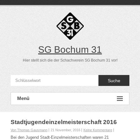
Direkt
zum
Inhalt
SG Bochum 31
Hier stellt sich die der Schachverein SG Bochum 31 vor!
Suche
Menü
Stadtjugendeinzelmeisterschaft 2016
Von Thomas Gausmann
21 November, 2016
Keine Kommentare
Bei den Jugend Stadt-Einzelmeisterschaften waren 21