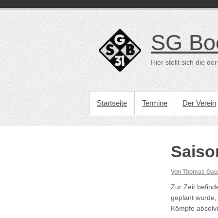
Direkt
zum
Inhalt
SG Bo
Hier stellt sich die 
PRIMÄRES MENÜ
Startseite
Termine
Der Verein
Saiso
Von Thomas Ga
Zur Zeit befind
geplant wurde,
Kömpfe absolvi