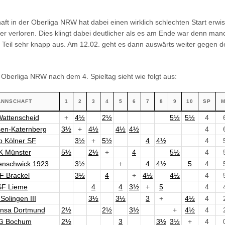
ft in der Oberliga NRW hat dabei einen wirklich schlechten Start erwis
sher verloren. Dies klingt dabei deutlicher als es am Ende war denn m
 Teil sehr knapp aus. Am 12.02. geht es dann auswärts weiter gegen de
 Oberliga NRW nach dem 4. Spieltag sieht wie folgt aus:
ANNSCHAFT
1
2
3
4
5
6
7
8
9
10
SP
M
attenscheid
+
4½
2½
5½
5½
4
en-Katernberg
3½
+
4½
4½
4½
4
b Kölner SF
3½
+
5½
4
4½
4
K Münster
5½
2½
+
4
5½
4
enschwick 1923
3½
+
4
4½
5
4
F Brackel
3½
4
+
4½
4½
4
SF Lieme
4
4
3½
+
5
4
Solingen III
3½
3½
3
+
4½
4
nsa Dortmund
2½
2½
3½
+
4½
4
G Bochum
2½
3
3½
3½
+
4