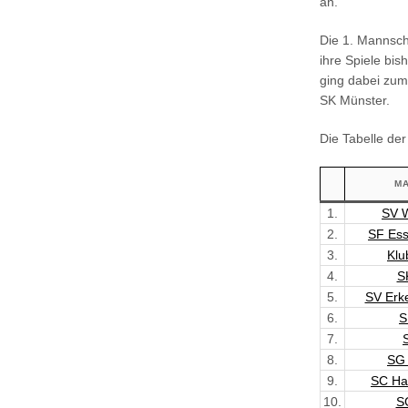
an.
Die 1. Mannscha
ihre Spiele bi
ging dabei zum
SK Münster.
Die Tabelle der
M
1.
SV W
2.
SF Ess
3.
Klu
4.
S
5.
SV Erk
6.
S
7.
8.
SG 
9.
SC Ha
10.
S