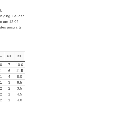
4.
n ging. Bei der
se am 12.02.
stes auswärts
–
MP
BP
0
7
10.0
1
6
11.5
1
4
8.0
1
3
6.5
2
2
3.5
2
1
4.5
2
1
4.0