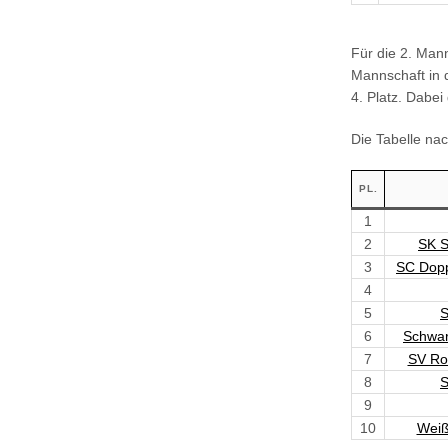
Für die 2. Man
Mannschaft in 
4. Platz. Dabei
Die Tabelle nac
PL.
1
2
SK S
3
SC Dopp
4
5
S
6
Schwar
7
SV Ro
8
S
9
10
Weiß