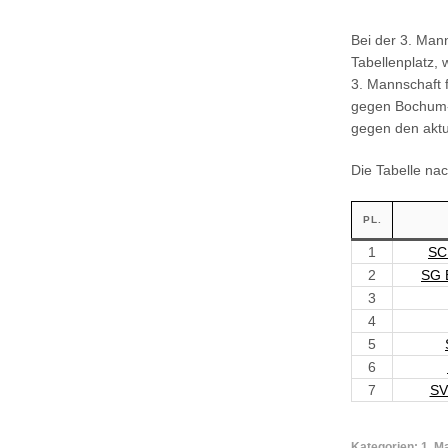
Bei der 3. Mann
Tabellenplatz,
3. Mannschaft 
gegen Bochum-L
gegen den aktu
Die Tabelle nac
PL.
1
SC
2
SG 
3
4
5
6
7
SV
Kategorien:
1. M