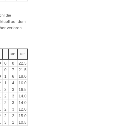
ohl die
ktuell auf dem
her verloren.
=
–
MP
BP
0
0
8
22.5
1
0
7
21.5
0
1
6
18.0
2
1
4
16.0
1
2
3
16.5
1
2
3
14.0
1
2
3
14.0
1
2
3
12.0
2
2
2
15.0
1
3
1
10.5