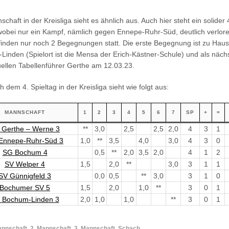
schaft in der Kreisliga sieht es ähnlich aus. Auch hier steht ein solider 
 wobei nur ein Kampf, nämlich gegen Ennepe-Ruhr-Süd, deutlich verlore
finden nur noch 2 Begegnungen statt. Die erste Begegnung ist zu Hau
inden (Spielort ist die Mensa der Erich-Kästner-Schule) und als näch
ellen Tabellenführer Gerthe am 12.03.23.
h dem 4. Spieltag in der Kreisliga sieht wie folgt aus:
MANNSCHAFT
1
2
3
4
5
6
7
SP
+
=
 Gerthe – Werne 3
**
3,0
2,5
2,5
2,0
4
3
1
Ennepe-Ruhr-Süd 3
1,0
**
3,5
4,0
3,0
4
3
0
SG Bochum 4
0,5
**
2,0
3,5
2,0
4
1
2
SV Welper 4
1,5
2,0
**
3,0
3
1
1
SV Günnigfeld 3
0,0
0,5
**
3,0
3
1
0
Bochumer SV 5
1,5
2,0
1,0
**
3
0
1
 Bochum-Linden 3
2,0
1,0
1,0
**
3
0
1
annschaft
,
2. Mannschaft
,
3. Mannschaft
,
Schach