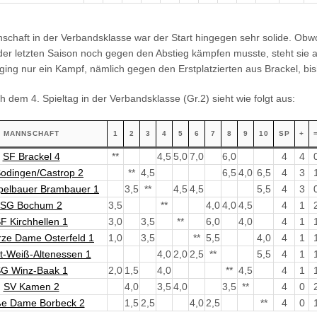
nschaft in der Verbandsklasse war der Start hingegen sehr solide. Obw
der letzten Saison noch gegen den Abstieg kämpfen musste, steht sie a
 ging nur ein Kampf, nämlich gegen den Erstplatzierten aus Brackel, bis
h dem 4. Spieltag in der Verbandsklasse (Gr.2) sieht wie folgt aus:
MANNSCHAFT
1
2
3
4
5
6
7
8
9
10
SP
+
SF Brackel 4
**
4,5
5,0
7,0
6,0
4
4
odingen/Castrop 2
**
4,5
6,5
4,0
6,5
4
3
elbauer Brambauer 1
3,5
**
4,5
4,5
5,5
4
3
SG Bochum 2
3,5
**
4,0
4,0
4,5
4
1
F Kirchhellen 1
3,0
3,5
**
6,0
4,0
4
1
ze Dame Osterfeld 1
1,0
3,5
**
5,5
4,0
4
1
t-Weiß-Altenessen 1
4,0
2,0
2,5
**
5,5
4
1
G Winz-Baak 1
2,0
1,5
4,0
**
4,5
4
1
SV Kamen 2
4,0
3,5
4,0
3,5
**
4
0
e Dame Borbeck 2
1,5
2,5
4,0
2,5
**
4
0