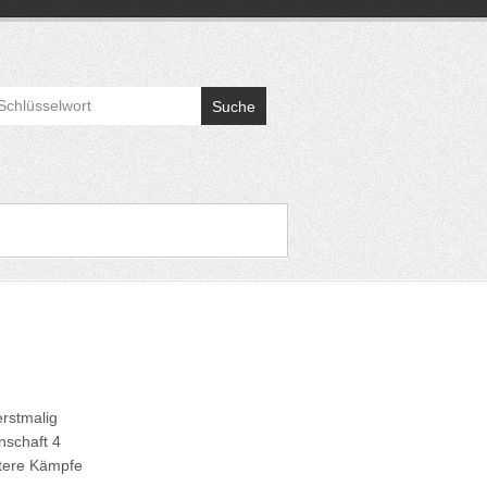
Suche
erstmalig
nschaft 4
itere Kämpfe