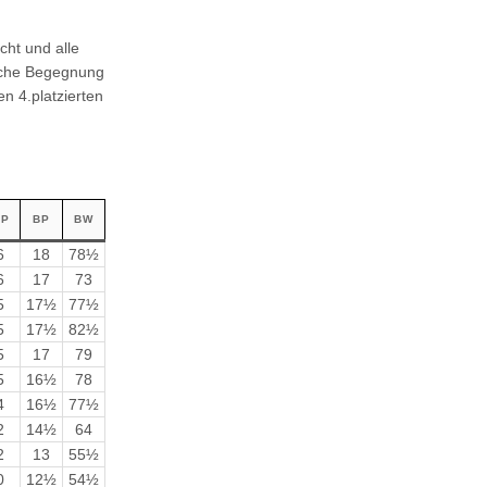
cht und alle
anche Begegnung
n 4.platzierten
P
BP
BW
6
18
78½
6
17
73
5
17½
77½
5
17½
82½
5
17
79
5
16½
78
4
16½
77½
2
14½
64
2
13
55½
0
12½
54½