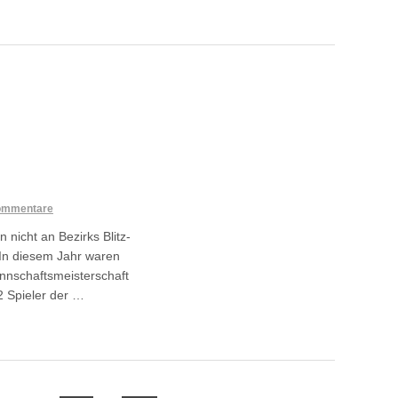
ommentare
 nicht an Bezirks Blitz-
 In diesem Jahr waren
annschaftsmeisterschaft
2 Spieler der …