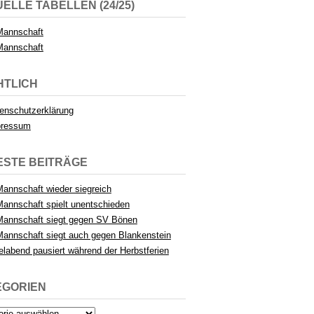
ELLE TABELLEN (24/25)
Mannschaft
Mannschaft
HTLICH
enschutzerklärung
pressum
ESTE BEITRÄGE
Mannschaft wieder siegreich
Mannschaft spielt unentschieden
Mannschaft siegt gegen SV Bönen
Mannschaft siegt auch gegen Blankenstein
elabend pausiert während der Herbstferien
EGORIEN
rien