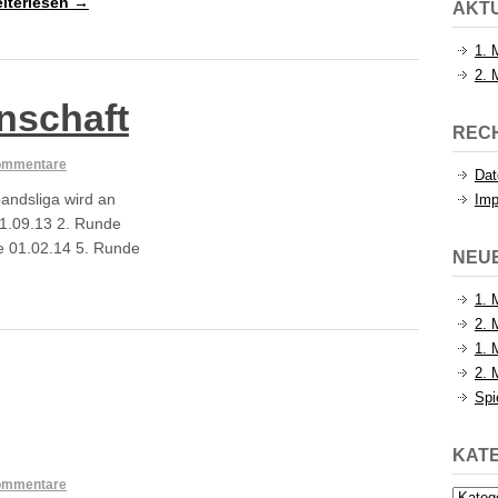
iterlesen →
AKTU
1. 
2. 
nschaft
REC
ommentare
Dat
andsliga wird an
Im
21.09.13 2. Runde
e 01.02.14 5. Runde
NEU
1. 
2. 
1. 
2. 
Spi
KAT
ommentare
Katego