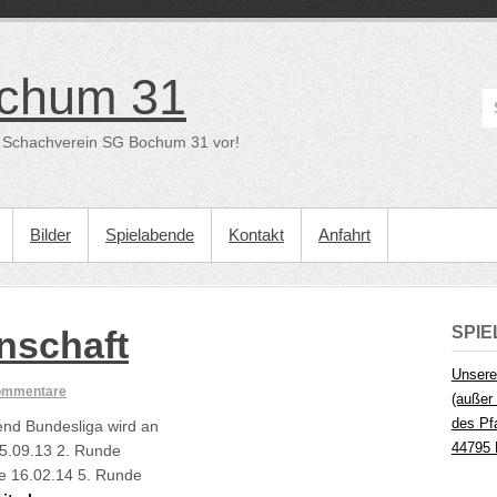
chum 31
der Schachverein SG Bochum 31 vor!
Bilder
Spielabende
Kontakt
Anfahrt
SPI
nschaft
Unsere
ommentare
(außer 
des Pf
end Bundesliga wird an
44795
15.09.13 2. Runde
e 16.02.14 5. Runde