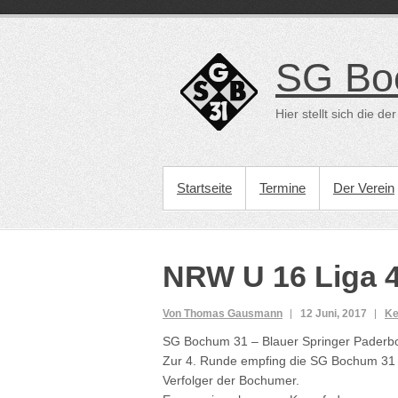
Direkt
zum
Inhalt
SG Bo
Hier stellt sich die 
PRIMÄRES MENÜ
Startseite
Termine
Der Verein
NRW U 16 Liga 
Von Thomas Gausmann
12 Juni, 2017
Ke
SG Bochum 31 – Blauer Springer Paderbo
Zur 4. Runde empfing die SG Bochum 31 
Verfolger der Bochumer.