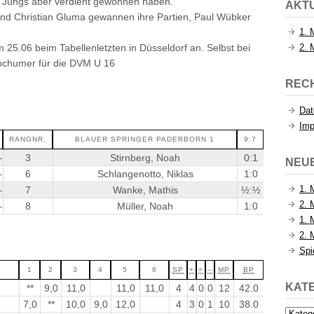
e Jungs aber verdient gewonnen haben.
AKTU
und Christian Gluma gewannen ihre Partien, Paul Wübker
1. 
 25.06 beim Tabellenletzten in Düsseldorf an. Selbst bei
2. 
Bochumer für die DVM U 16
REC
Dat
Im
–
RANGNR.
BLAUER SPRINGER PADERBORN 1
9:7
–
3
Stirnberg, Noah
0:1
NEU
–
6
Schlangenotto, Niklas
1:0
1. 
–
7
Wanke, Mathis
½:½
2. 
–
8
Müller, Noah
1:0
1. 
2. 
Spi
1
2
3
4
5
6
SP
+
=
–
MP
BP
KAT
**
9,0
11,0
11,0
11,0
4
4
0
0
12
42.0
7,0
**
10,0
9,0
12,0
4
3
0
1
10
38.0
Katego