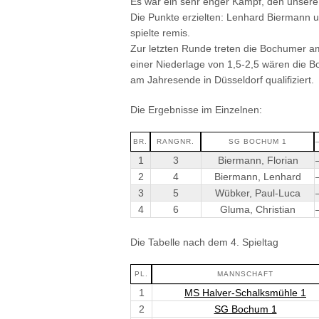
Es war ein sehr enger Kampf, den unser
Die Punkte erzielten: Lenhard Biermann 
spielte remis.
Zur letzten Runde treten die Bochumer am
einer Niederlage von 1,5-2,5 wären die 
am Jahresende in Düsseldorf qualifiziert.
Die Ergebnisse im Einzelnen:
BR.
RANGNR.
SG BOCHUM 1
1
3
Biermann, Florian
2
4
Biermann, Lenhard
3
5
Wübker, Paul-Luca
4
6
Gluma, Christian
Die Tabelle nach dem 4. Spieltag
PL.
MANNSCHAFT
1
MS Halver-Schalksmühle 1
2
SG Bochum 1