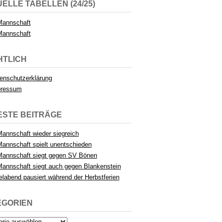
ELLE TABELLEN (24/25)
Mannschaft
Mannschaft
HTLICH
enschutzerklärung
pressum
ESTE BEITRÄGE
Mannschaft wieder siegreich
Mannschaft spielt unentschieden
Mannschaft siegt gegen SV Bönen
Mannschaft siegt auch gegen Blankenstein
elabend pausiert während der Herbstferien
EGORIEN
rien