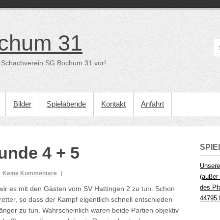
chum 31
der Schachverein SG Bochum 31 vor!
Bilder
Spielabende
Kontakt
Anfahrt
SPI
unde 4 + 5
Unsere
Keine Kommentare
(außer 
des Pf
 wir es mit den Gästen vom SV Hattingen 2 zu tun. Schon
44795
retter, so dass der Kampf eigentlich schnell entschieden
länger zu tun. Wahrscheinlich waren beide Partien objektiv