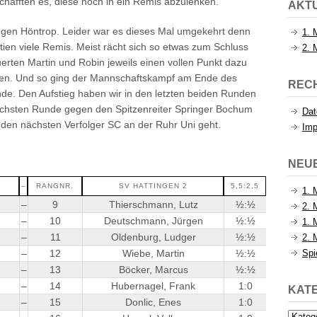
chafften es, diese noch in ein Remis abzulenken.
AKTU
egen Höntrop. Leider war es dieses Mal umgekehrt denn
1. 
ien viele Remis. Meist rächt sich so etwas zum Schluss
2. 
erten Martin und Robin jeweils einen vollen Punkt dazu
tien. Und so ging der Mannschaftskampf am Ende des
REC
de. Den Aufstieg haben wir in den letzten beiden Runden
nächsten Runde gegen den Spitzenreiter Springer Bochum
Dat
den nächsten Verfolger SC an der Ruhr Uni geht.
Im
NEU
–
RANGNR.
SV HATTINGEN 2
5,5:2,5
1. 
–
9
Thierschmann, Lutz
½:½
2. 
–
10
Deutschmann, Jürgen
½:½
1. 
–
11
Oldenburg, Ludger
½:½
2. 
–
12
Wiebe, Martin
½:½
Spi
–
13
Böcker, Marcus
½:½
–
14
Hubernagel, Frank
1:0
KAT
–
15
Donlic, Enes
1:0
Katego