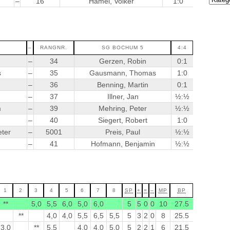
–
16
Hamel, Volker
1:0
–
RANGNR.
SG BOCHUM 5
4:4
–
34
Gerzen, Robin
0:1
s
–
35
Gausmann, Thomas
1:0
–
36
Benning, Martin
0:1
–
37
Illner, Jan
½:½
m
–
39
Mehring, Peter
½:½
–
40
Siegert, Robert
1:0
ter
–
5001
Preis, Paul
½:½
–
41
Hofmann, Benjamin
½:½
1
2
3
4
5
6
7
8
SP
+
=
–
MP
BP
**
5,0
5,5
6,0
5,0
6,0
5
5
0
0
10
27.5
**
4,0
4,0
5,5
6,5
5,5
5
3
2
0
8
25.5
3,0
**
5,5
4,0
4,0
5,0
5
2
2
1
6
21.5