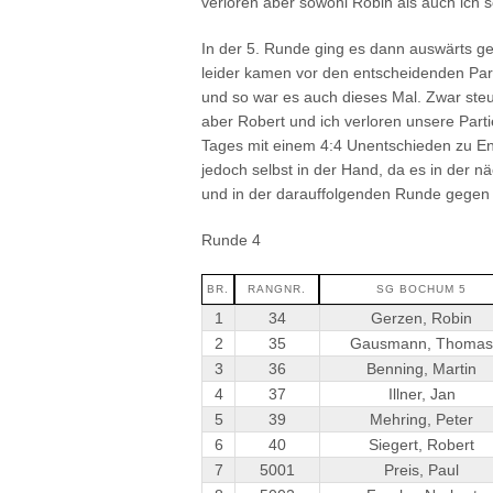
verloren aber sowohl Robin als auch ich s
In der 5. Runde ging es dann auswärts g
leider kamen vor den entscheidenden Part
und so war es auch dieses Mal. Zwar steu
aber Robert und ich verloren unsere Par
Tages mit einem 4:4 Unentschieden zu En
jedoch selbst in der Hand, da es in der 
und in der darauffolgenden Runde gegen 
Runde 4
BR.
RANGNR.
SG BOCHUM 5
1
34
Gerzen, Robin
2
35
Gausmann, Thomas
3
36
Benning, Martin
4
37
Illner, Jan
5
39
Mehring, Peter
6
40
Siegert, Robert
7
5001
Preis, Paul