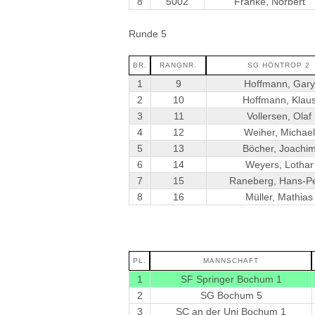
8
5002
Franke, Norbert
Runde 5
BR.
RANGNR.
SG HÖNTROP 2
1
9
Hoffmann, Gary
2
10
Hoffmann, Klau
3
11
Vollersen, Olaf
4
12
Weiher, Michael
5
13
Böcher, Joachi
6
14
Weyers, Lothar
7
15
Raneberg, Hans-Pe
8
16
Müller, Mathias
PL.
MANNSCHAFT
1
SF Springer Bochum 1
2
SG Bochum 5
3
SC an der Uni Bochum 1