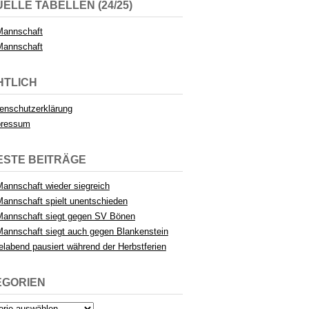
ELLE TABELLEN (24/25)
Mannschaft
Mannschaft
HTLICH
enschutzerklärung
pressum
ESTE BEITRÄGE
Mannschaft wieder siegreich
Mannschaft spielt unentschieden
Mannschaft siegt gegen SV Bönen
Mannschaft siegt auch gegen Blankenstein
elabend pausiert während der Herbstferien
EGORIEN
rien