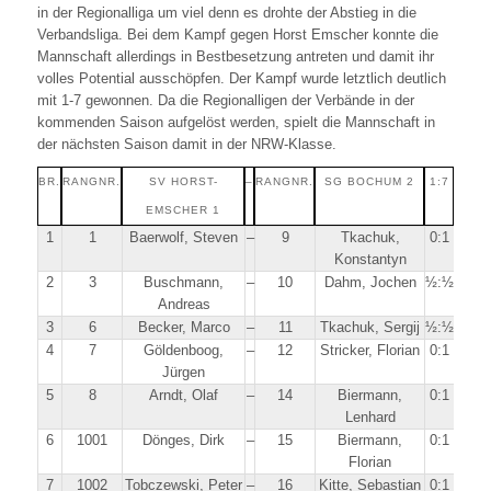
in der Regionalliga um viel denn es drohte der Abstieg in die
Verbandsliga. Bei dem Kampf gegen Horst Emscher konnte die
Mannschaft allerdings in Bestbesetzung antreten und damit ihr
volles Potential ausschöpfen. Der Kampf wurde letztlich deutlich
mit 1-7 gewonnen. Da die Regionalligen der Verbände in der
kommenden Saison aufgelöst werden, spielt die Mannschaft in
der nächsten Saison damit in der NRW-Klasse.
BR.
RANGNR.
SV HORST-
–
RANGNR.
SG BOCHUM 2
1:7
EMSCHER 1
1
1
Baerwolf, Steven
–
9
Tkachuk,
0:1
Konstantyn
2
3
Buschmann,
–
10
Dahm, Jochen
½:½
Andreas
3
6
Becker, Marco
–
11
Tkachuk, Sergij
½:½
4
7
Göldenboog,
–
12
Stricker, Florian
0:1
Jürgen
5
8
Arndt, Olaf
–
14
Biermann,
0:1
Lenhard
6
1001
Dönges, Dirk
–
15
Biermann,
0:1
Florian
7
1002
Tobczewski, Peter
–
16
Kitte, Sebastian
0:1