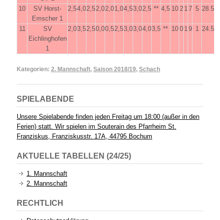
10
SV Horst-
2,5
4,0
2,5
2,0
2,0
1,0
4,5
3,0
2,5
**
4,5
10
2
1
7
5
28.5
Emscher 1
11
SV
2,0
3,5
2,5
0,0
0,5
2,5
3,0
3,0
4,0
3,5
**
10
0
1
9
1
24.5
Eichlinghofen
1
Kategorien:
2. Mannschaft
,
Saison 2018/19
,
Schach
SPIELABENDE
Unsere Spielabende finden jeden Freitag um 18:00 (außer in den
Ferien) statt. Wir spielen im Souterain des Pfarrheim St.
Franziskus, Franziskusstr. 17A, 44795 Bochum
AKTUELLE TABELLEN (24/25)
1. Mannschaft
2. Mannschaft
RECHTLICH