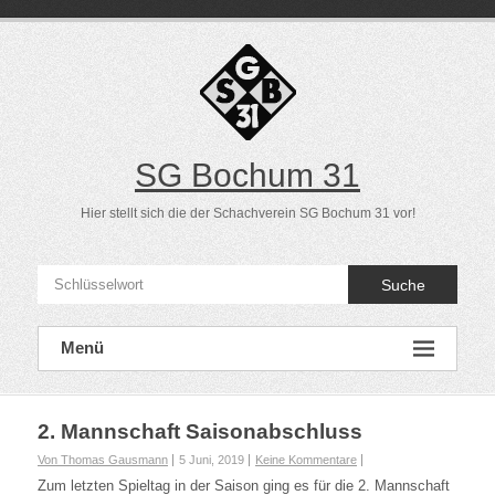
Direkt
zum
Inhalt
SG Bochum 31
Hier stellt sich die der Schachverein SG Bochum 31 vor!
Suche
Menü
2. Mannschaft Saisonabschluss
Von Thomas Gausmann
5 Juni, 2019
Keine Kommentare
Zum letzten Spieltag in der Saison ging es für die 2. Mannschaft