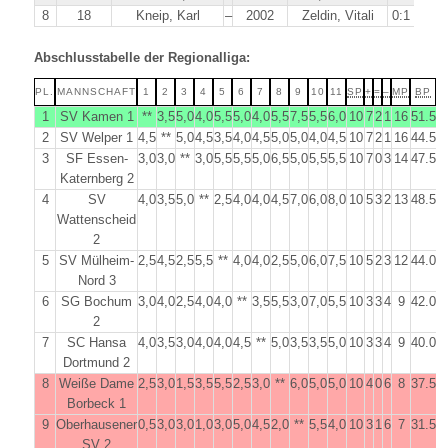
8
18
Kneip, Karl
–
2002
Zeldin, Vitali
0:1
Abschlusstabelle der Regionalliga:
PL.
MANNSCHAFT
1
2
3
4
5
6
7
8
9
10
11
SP
+
=
–
MP
BP
1
SV Kamen 1
**
3,5
5,0
4,0
5,5
5,0
4,0
5,5
7,5
5,5
6,0
10
7
2
1
16
51.5
2
SV Welper 1
4,5
**
5,0
4,5
3,5
4,0
4,5
5,0
5,0
4,0
4,5
10
7
2
1
16
44.5
3
SF Essen-
3,0
3,0
**
3,0
5,5
5,5
5,0
6,5
5,0
5,5
5,5
10
7
0
3
14
47.5
Katernberg 2
4
SV
4,0
3,5
5,0
**
2,5
4,0
4,0
4,5
7,0
6,0
8,0
10
5
3
2
13
48.5
Wattenscheid
2
5
SV Mülheim-
2,5
4,5
2,5
5,5
**
4,0
4,0
2,5
5,0
6,0
7,5
10
5
2
3
12
44.0
Nord 3
6
SG Bochum
3,0
4,0
2,5
4,0
4,0
**
3,5
5,5
3,0
7,0
5,5
10
3
3
4
9
42.0
2
7
SC Hansa
4,0
3,5
3,0
4,0
4,0
4,5
**
5,0
3,5
3,5
5,0
10
3
3
4
9
40.0
Dortmund 2
8
Weiße Dame
2,5
3,0
1,5
3,5
5,5
2,5
3,0
**
6,0
5,0
5,0
10
4
0
6
8
37.5
Borbeck 1
9
Oberhausener
0,5
3,0
3,0
1,0
3,0
5,0
4,5
2,0
**
5,5
4,0
10
3
1
6
7
31.5
SV 2