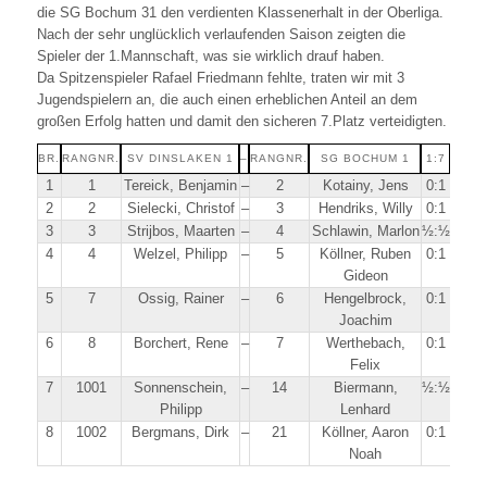
die SG Bochum 31 den verdienten Klassenerhalt in der Oberliga.
Nach der sehr unglücklich verlaufenden Saison zeigten die
Spieler der 1.Mannschaft, was sie wirklich drauf haben.
Da Spitzenspieler Rafael Friedmann fehlte, traten wir mit 3
Jugendspielern an, die auch einen erheblichen Anteil an dem
großen Erfolg hatten und damit den sicheren 7.Platz verteidigten.
BR.
RANGNR.
SV DINSLAKEN 1
–
RANGNR.
SG BOCHUM 1
1:7
1
1
Tereick, Benjamin
–
2
Kotainy, Jens
0:1
2
2
Sielecki, Christof
–
3
Hendriks, Willy
0:1
3
3
Strijbos, Maarten
–
4
Schlawin, Marlon
½:½
4
4
Welzel, Philipp
–
5
Köllner, Ruben
0:1
Gideon
5
7
Ossig, Rainer
–
6
Hengelbrock,
0:1
Joachim
6
8
Borchert, Rene
–
7
Werthebach,
0:1
Felix
7
1001
Sonnenschein,
–
14
Biermann,
½:½
Philipp
Lenhard
8
1002
Bergmans, Dirk
–
21
Köllner, Aaron
0:1
Noah