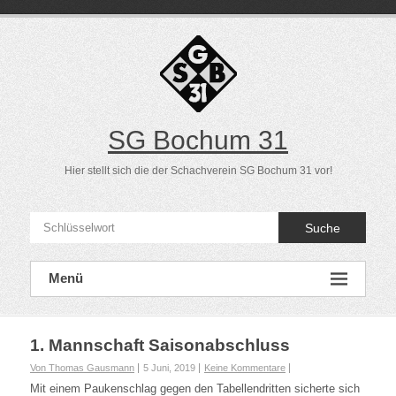
Direkt
zum
Inhalt
SG Bochum 31
Hier stellt sich die der Schachverein SG Bochum 31 vor!
Suche
Menü
1. Mannschaft Saisonabschluss
Von Thomas Gausmann
5 Juni, 2019
Keine Kommentare
Mit einem Paukenschlag gegen den Tabellendritten sicherte sich