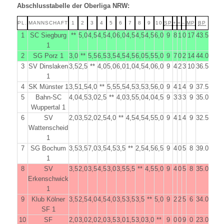
Abschlusstabelle der Oberliga NRW:
PL.
MANNSCHAFT
1
2
3
4
5
6
7
8
9
10
SP
+
=
–
MP
BP
1
SC Siegburg
**
5,0
4,5
4,5
4,0
6,0
4,5
4,5
4,5
6,0
9
8
1
0
17
43.5
1
2
SG Porz 1
3,0
**
5,5
6,5
3,5
4,5
4,5
6,0
5,5
5,0
9
7
0
2
14
44.0
3
SV Dinslaken
3,5
2,5
**
4,0
5,0
6,0
1,0
4,5
4,0
6,0
9
4
2
3
10
36.5
1
4
SK Münster 1
3,5
1,5
4,0
**
5,5
5,5
4,5
3,5
3,5
6,0
9
4
1
4
9
37.5
5
Bahn-SC
4,0
4,5
3,0
2,5
**
4,0
3,5
5,0
4,0
4,5
9
3
3
3
9
35.0
Wuppertal 1
6
SV
2,0
3,5
2,0
2,5
4,0
**
4,5
4,5
4,5
5,0
9
4
1
4
9
32.5
Wattenscheid
1
7
SG Bochum
3,5
3,5
7,0
3,5
4,5
3,5
**
2,5
4,5
6,5
9
4
0
5
8
39.0
1
8
SV
3,5
2,0
3,5
4,5
3,0
3,5
5,5
**
4,5
5,0
9
4
0
5
8
35.0
Erkenschwick
1
9
Klub Kölner
3,5
2,5
4,0
4,5
4,0
3,5
3,5
3,5
**
5,0
9
2
2
5
6
34.0
SF 1
10
SF
2,0
3,0
2,0
2,0
3,5
3,0
1,5
3,0
3,0
**
9
0
0
9
0
23.0