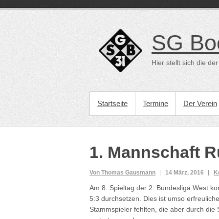
Direkt
zum
Inhalt
SG Bo
Hier stellt sich die 
PRIMÄRES MENÜ
Startseite
Termine
Der Verein
1. Mannschaft R
Von Thomas Gausmann
14 März, 2016
K
Am 8. Spieltag der 2. Bundesliga West ko
5:3 durchsetzen. Dies ist umso erfreulich
Stammspieler fehlten, die aber durch die