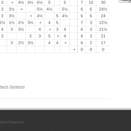
3
+
4½
4½
6½
5
5
7
10
30
3
3½
+
5½
4½
5½
6
6
24½
3
3½
+
4½
5
4½
6
6
24
2½
1½
2½
3½
+
4
5
7
3
22½
4
3
3½
4
+
3
4
6
3
21½
3
3
3
5
+
4
6
3
21
3
2½
3½
4
4
+
6
2
17
+
0
0
0
hach
,
Senioren
Rights Reserved.