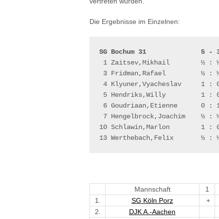
vertreten wurden.
Die Ergebnisse im Einzelnen:
SG Bochum 31              5 - 
 1 Zaitsev,Mikhail        ½ : ½
 3 Fridman,Rafael         ½ : ½
 4 Klyuner,Vyacheslav     1 : 0
 5 Hendriks,Willy         1 : 0
 6 Goudriaan,Etienne      0 : 1
 7 Hengelbrock,Joachim    ½ : ½
10 Schlawin,Marlon        1 : 0
13 Werthebach,Felix       ½ : 
Mannschaft
1
1.
SG Köln Porz
+
2.
DJK A.-Aachen