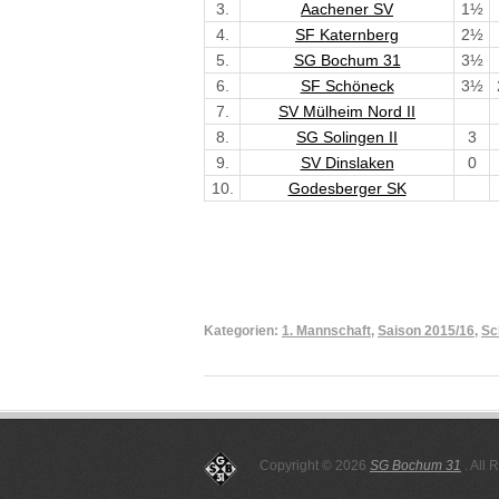
3.
Aachener SV
1½
4.
SF Katernberg
2½
5.
SG Bochum 31
3½
6.
SF Schöneck
3½
7.
SV Mülheim Nord II
8.
SG Solingen II
3
9.
SV Dinslaken
0
10.
Godesberger SK
Kategorien:
1. Mannschaft
,
Saison 2015/16
,
Sc
Copyright © 2026
SG Bochum 31
. All 