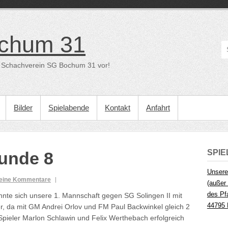
chum 31
der Schachverein SG Bochum 31 vor!
Bilder
Spielabende
Kontakt
Anfahrt
SPI
unde 8
Unsere
eine Kommentare
(außer 
des Pf
nnte sich unsere 1. Mannschaft gegen SG Solingen II mit
44795
er, da mit GM Andrei Orlov und FM Paul Backwinkel gleich 2
 Spieler Marlon Schlawin und Felix Werthebach erfolgreich