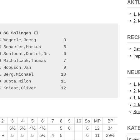
AKTU
1. 
2. 
3 SG Solingen II           
REC
 Wegerle,Joerg           3

 Schaefer,Markus         5

Dat
 Schlecht,Daniel,Dr.     6

Im
 Michalczak,Thomas       7

 Hobusch,Jan             9

NEU
 Berg,Michael           10

 Gupta,Milon            11

1. 
½ Kniest,Oliver          12
2. 
1. 
2. 
Spi
2
3
4
5
6
7
8
9
10
Sp
MP
BP
KAT
6½
5½
4½
4½
5
8
6
12
34
+
5
5
5
5½
4
5
6
11
29½
Katego