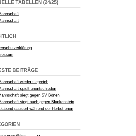
ELLE TABELLEN (24/25)
Mannschaft
Mannschaft
HTLICH
enschutzerklärung
pressum
ESTE BEITRÄGE
Mannschaft wieder siegreich
Mannschaft spielt unentschieden
Mannschaft siegt gegen SV Bönen
Mannschaft siegt auch gegen Blankenstein
elabend pausiert während der Herbstferien
EGORIEN
rien