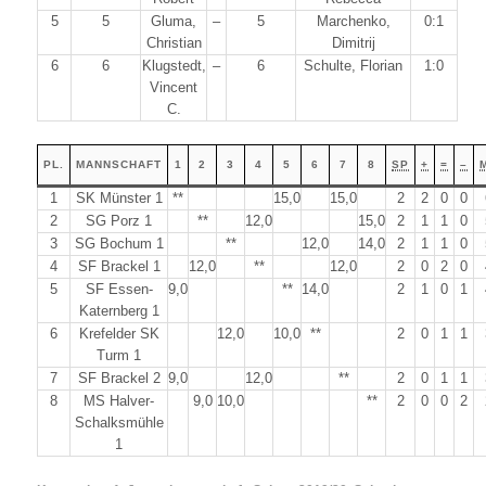
5
5
Gluma,
–
5
Marchenko,
0:1
Christian
Dimitrij
6
6
Klugstedt,
–
6
Schulte, Florian
1:0
Vincent
C.
PL.
MANNSCHAFT
1
2
3
4
5
6
7
8
SP
+
=
–
1
SK Münster 1
**
15,0
15,0
2
2
0
0
2
SG Porz 1
**
12,0
15,0
2
1
1
0
3
SG Bochum 1
**
12,0
14,0
2
1
1
0
4
SF Brackel 1
12,0
**
12,0
2
0
2
0
5
SF Essen-
9,0
**
14,0
2
1
0
1
Katernberg 1
6
Krefelder SK
12,0
10,0
**
2
0
1
1
Turm 1
7
SF Brackel 2
9,0
12,0
**
2
0
1
1
8
MS Halver-
9,0
10,0
**
2
0
0
2
Schalksmühle
1