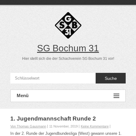
Direkt
zum
Inhalt
SG Bochum 31
Hier stellt sich die der Schachverein SG Bochum 31 vor!
Suche
Menü
1. Jugendmannschaft Runde 2
Von Thomas Gausmann
11 November, 2019
Keine Kommentare
In der 2. Runde der Jugendbundesliga (West) gewann unsere 1.