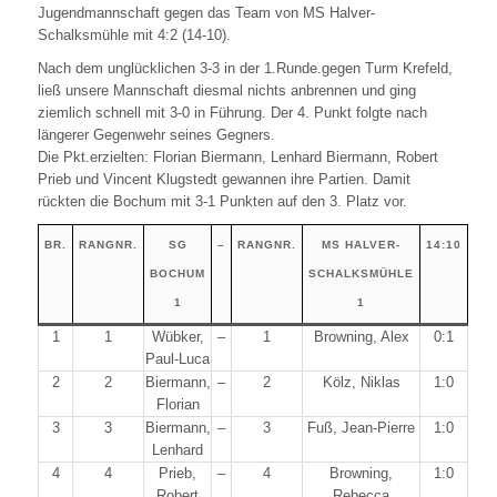
Jugendmannschaft gegen das Team von MS Halver-
Schalksmühle mit 4:2 (14-10).
Nach dem unglücklichen 3-3 in der 1.Runde.gegen Turm Krefeld,
ließ unsere Mannschaft diesmal nichts anbrennen und ging
ziemlich schnell mit 3-0 in Führung. Der 4. Punkt folgte nach
längerer Gegenwehr seines Gegners.
Die Pkt.erzielten: Florian Biermann, Lenhard Biermann, Robert
Prieb und Vincent Klugstedt gewannen ihre Partien. Damit
rückten die Bochum mit 3-1 Punkten auf den 3. Platz vor.
BR.
RANGNR.
SG
–
RANGNR.
MS HALVER-
14:10
BOCHUM
SCHALKSMÜHLE
1
1
1
1
Wübker,
–
1
Browning, Alex
0:1
Paul-Luca
2
2
Biermann,
–
2
Kölz, Niklas
1:0
Florian
3
3
Biermann,
–
3
Fuß, Jean-Pierre
1:0
Lenhard
4
4
Prieb,
–
4
Browning,
1:0
Robert
Rebecca